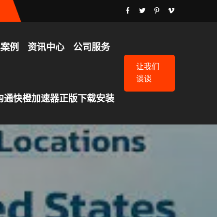
典案例
资讯中心
公司服务
让我们
谈谈
沟通快橙加速器正版下载安装