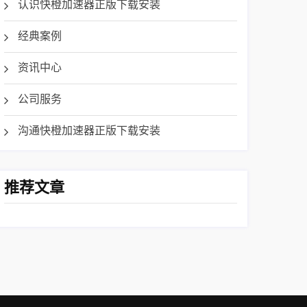
认识快橙加速器正版下载安装
经典案例
资讯中心
公司服务
沟通快橙加速器正版下载安装
推荐文章