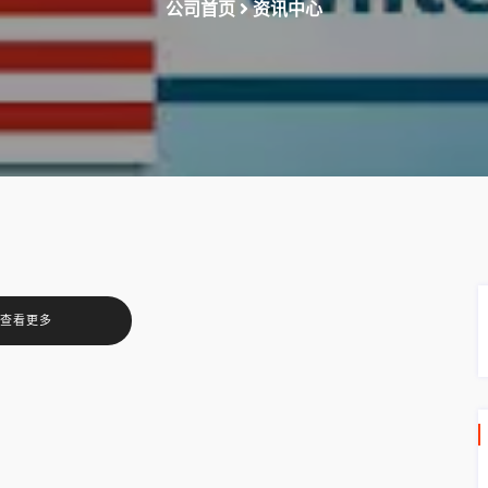
公司首页
资讯中心
查看更多